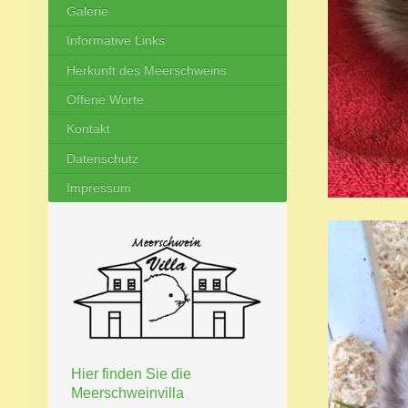
Galerie
Informative Links
Herkunft des Meerschweins
Offene Worte
Kontakt
Datenschutz
Impressum
Hier finden Sie die
Meerschweinvilla