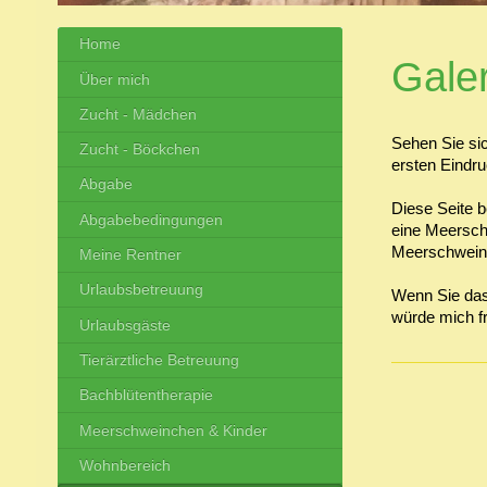
Home
Galer
Über mich
Zucht - Mädchen
Sehen Sie sic
Zucht - Böckchen
ersten Eindr
Abgabe
Diese Seite b
Abgabebedingungen
eine Meersch
Meerschweinc
Meine Rentner
Urlaubsbetreuung
Wenn Sie das 
würde mich f
Urlaubsgäste
Tierärztliche Betreuung
Bachblütentherapie
Meerschweinchen & Kinder
Wohnbereich