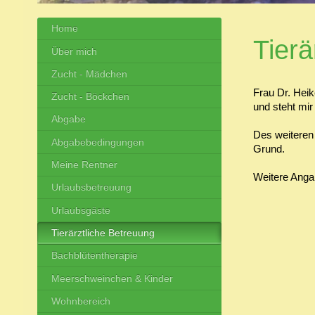
Home
Tierä
Über mich
Zucht - Mädchen
Frau Dr. Heik
Zucht - Böckchen
und steht mir
Abgabe
Des weiteren 
Abgabebedingungen
Grund.
Meine Rentner
Weitere Anga
Urlaubsbetreuung
Urlaubsgäste
Tierärztliche Betreuung
Bachblütentherapie
Meerschweinchen & Kinder
Wohnbereich